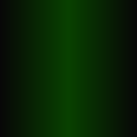
Winteröffnungszeiten
(Oktober bis April)
Mo - Do
14h - 24h
Freitag
14h - 03h
Samstag
11h - 03h
Sonntag
11h - 24h
Sommeröffnungszeiten
(Mai bis September)
Mo - Do
14h - 24h
Freitag
14h - 02h
Samstag
13h - 02h
Sonntag
13h - 24h