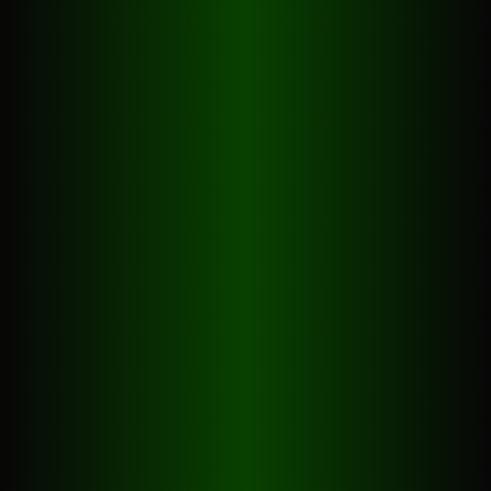
Billiard
Geschichte
Regeln
Kurse
Preise
Kontakt
Billiardino
Züri-West GmbH
Heinrichstrasse 245
8005 Zürich
+41 43 960 33 33
info@billiardino.ch
Öffnungszeiten