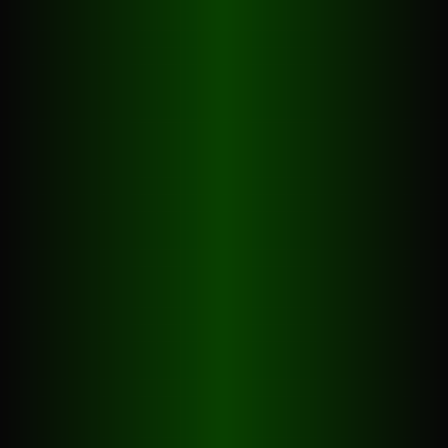
Winteröffnungszeiten
(Oktober bis April)
Mo - Do
14h - 24h
Freitag
14h - 03h
Samstag
11h - 03h
Sonntag
11h - 24h
Sommeröffnungszeiten
(Mai bis September)
Mo - Do
14h - 24h
Freitag
14h - 02h
Samstag
13h - 02h
Sonntag
13h - 24h