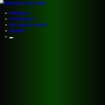
Billiard
(ino)
Shuffleboard
Bar, Bistro & Events
Kontakt
Billiardino
Startseite
Billiard
(ino)
Shuffleboard
Bar, Bistro & Events
Events & Anlässe
Gutscheinshop
Jobs
Kontakt