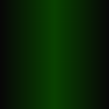
Billiard
Geschichte
Regeln
Kurse
Preise
Kontakt
Billiardino
Züri-West GmbH
Heinrichstrasse 245
8005 Zürich
+41 43 960 33 33
info@billiardino.ch
Öffnungszeiten