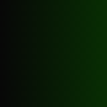
Billiard
Geschichte
Regeln
Kurse
Preise
Kontakt
Billiardino
Züri-West GmbH
Heinrichstrasse 245
8005 Zürich
+41 43 960 33 33
info@billiardino.ch
Öffnungszeiten