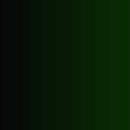
Winteröffnungszeiten
(Oktober bis April)
Mo - Do
Freitag
Samstag
Sonntag
Sommeröffnungszeiten
(Mai bis September)
Mo - Do
Freitag
Samstag
Sonntag