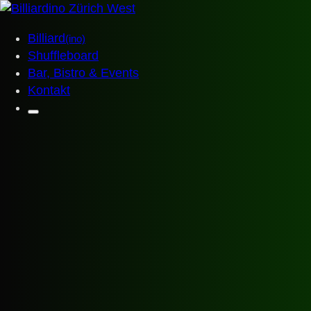
Billiard
(ino)
Shuffleboard
Bar, Bistro & Events
Kontakt
Billiardino
Startseite
Billiard
(ino)
Shuffleboard
Bar, Bistro & Events
Events & Anlässe
Gutscheinshop
Jobs
Kontakt